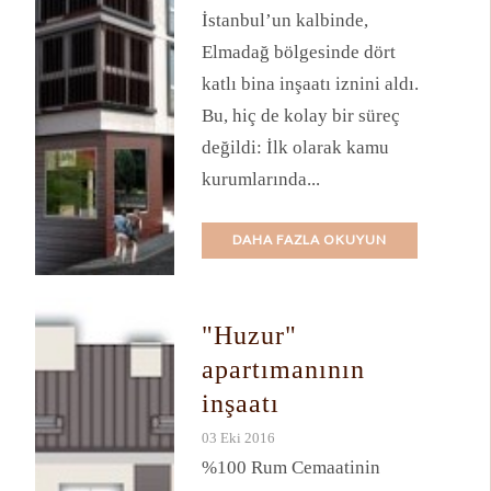
İstanbul’un kalbinde,
Elmadağ bölgesinde dört
katlı bina inşaatı iznini aldı.
Bu, hiç de kolay bir süreç
değildi: İlk olarak kamu
kurumlarında...
DAHA FAZLA OKUYUN
"Huzur"
apartımanının
inşaatı
03 Eki 2016
%100 Rum Cemaatinin