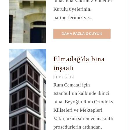
binasında Vakfımız Yönetim
Kurulu üyelerinin,
partnerlerimiz ve...
DAHA FAZLA OKUYUN
Elmadağ'da bina
inşaatı
01 Mar 2019
Rum Cemaati için
İstanbul’un kalbinde ikinci
bina. Beyoğlu Rum Ortodoks
Kiliseleri ve Mektepleri
Vakfı, uzun süren ve masraflı
prosedürlerin ardından,