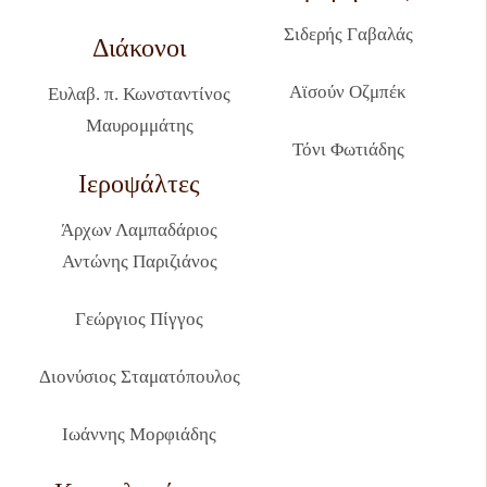
Σιδερής Γαβαλάς
Διάκονοι
Αϊσούν Οζμπέκ
Ευλαβ. π. Κωνσταντίνος
Μαυρομμάτης
Τόνι Φωτιάδης
Ιεροψάλτες
Άρχων Λαμπαδάριος
Αντώνης Παριζιάνος
Γεώργιος Πίγγος
Διονύσιος Σταματόπουλος
Ιωάννης Μορφιάδης