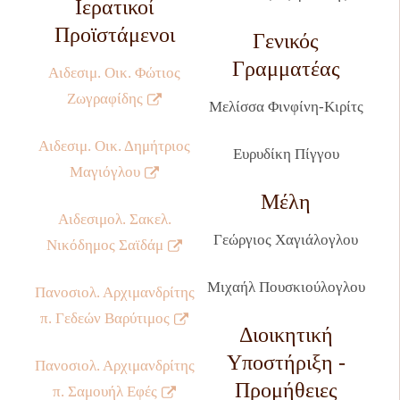
Ιερατικοί
Προϊστάμενοι
Γενικός
Γραμματέας
Αιδεσιμ. Οικ. Φώτιος
Ζωγραφίδης
Μελίσσα Φινφίνη-Κιρίτς
Αιδεσιμ. Οικ. Δημήτριος
Ευρυδίκη Πίγγου
Μαγιόγλου
Μέλη
Αιδεσιμολ. Σακελ.
Γεώργιος Χαγιάλογλου
Νικόδημος Σαϊδάμ
Μιχαήλ Πουσκιούλογλου
Πανοσιολ. Αρχιμανδρίτης
π. Γεδεών Βαρύτιμος
Διοικητική
Υποστήριξη -
Πανοσιολ. Αρχιμανδρίτης
Προμήθειες
π. Σαμουήλ Εφές