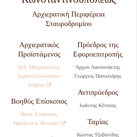
Αρχιερατική Περιφέρεια
Σταυροδρομίου
Αρχιερατικός
Πρόεδρος της
Προϊστάμενος
Εφοροεπιτροπής
Σεβ. Μητροπολίτης
Άρχων Λαοσυνάκτης
Σαράντα Εκκλησιών
Γεώργιος Παπαλιάρης
Ανδρέας
Αντιπρόεδρος
Βοηθός Επίσκοπος
Ιωάννης Κότσιας
Θεοφ. Επίσκοπος
Ταμίας
Τράλλεων κ. Βενιαμίν
Κώστας Τζοβανίδης