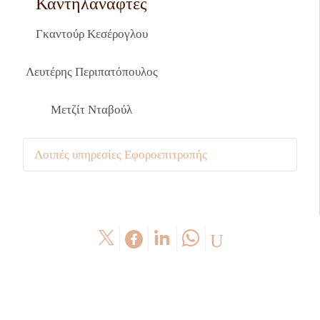
Καντηλανάφτες
Γκαντούρ Κεσέρογλου
Λευτέρης Περιπατόπουλος
Μετζίτ Νταβούλ
Λοιπές υπηρεσίες Εφοροεπιτροπής
Γενικές Υπηρεσίες
Αγγελική Τσαρικλιγιάν
Καθαριότητα
Κώτσος Τζανικλί