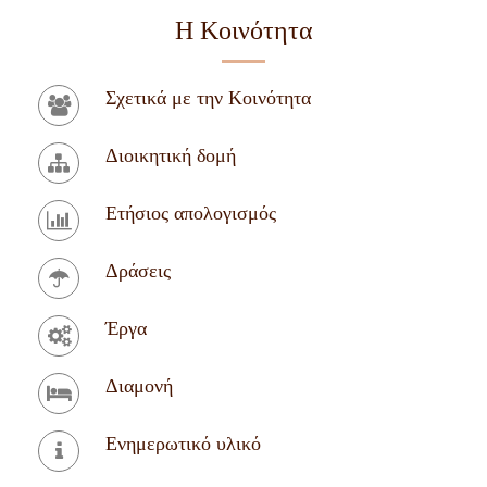
Σενέρ Καράπιναρ
Η Κοινότητα
İbrahim Çalışır
Σχετικά με την Κοινότητα
Συσσίτιο
Διοικητική δομή
Ζεϊνέπ Ντουζλά
Ετήσιος απολογισμός
Πινάρ Αβτζί
Δράσεις
Φύλακες
Έργα
Τζώρτζ Τζαρτζάρ
Διαμονή
Γκαντούρ Κεσέρογλου
Ενημερωτικό υλικό
Ρετζέπ Όζντεμιρ