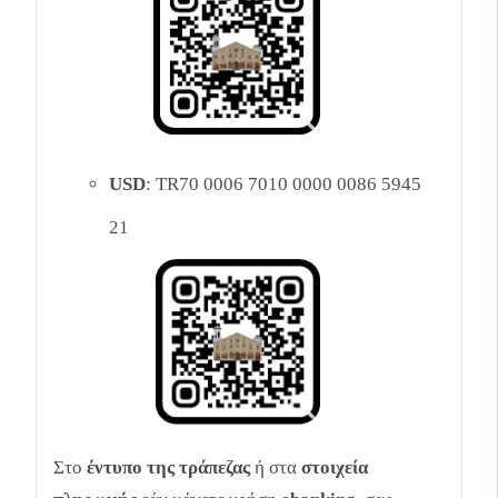
USD
: TR70 0006 7010 0000 0086 5945
21
Στο
έντυπο της τράπεζας
ή στα
στοιχεία