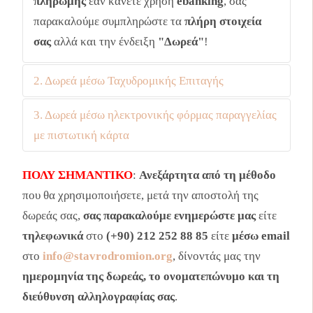
πληρωμής
εάν κάνετε χρήση
ebanking
, σας
παρακαλούμε συμπληρώστε τα
πλήρη στοιχεία
σας
αλλά και την ένδειξη
"Δωρεά"
!
2. Δωρεά μέσω Ταχυδρομικής Επιταγής
3. Δωρεά μέσω ηλεκτρονικής φόρμας παραγγελίας
Συμπληρώστε μια απλή
ταχυδρομική επιταγή
και
με πιστωτική κάρτα
στείλτε την στη διεύθυνση μας:
Beyoğlu Rum
Ortodoks Kiliseleri ve Mektepleri Vakfı
, Emir
Κατεβάστε, εκτυπώστε και συμπληρώστε την
ΠΟΛΥ ΣΗΜΑΝΤΙΚΟ
:
Ανεξάρτητα από τη μέθοδο
Nevruz Çikmazi No:24 Beyoglu-İstanbul,
ηλεκτρονική φόρμα παραγγελίας με πιστωτική
που θα χρησιμοποιήσετε, μετά την αποστολή της
Τηλέφωνο επικοινωνίας: (+90) 212 252 88 85.
κάρτα
. Στη συνέχεια σκανάρετε το συμπληρωμένο
δωρεάς σας,
σας παρακαλούμε ενημερώστε μας
είτε
έντυπο και στείλτε το μέσω email στο
τηλεφωνικά
στο
(+90) 212 252 88 85
είτε
μέσω email
info@stavrodromion.org
.
στο
info@stavrodromion.org
, δίνοντάς μας την
ημερομηνία της δωρεάς, το ονοματεπώνυμο και τη
διεύθυνση αλληλογραφίας σας
.