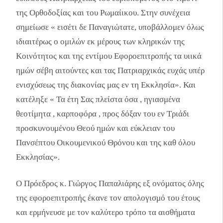
της Ορθοδοξίας και του Ρωμαίικου. Στην συνέχεια
σημείωσε « εισέτι δε Παναγιώτατε, υποβάλλομεν όλως
ιδιαιτέρως ο ομιλών εκ μέρους των κληρικών της
Κοινότητος και της εντίμου Εφοροεπιτροπής τα υιικά
ημών σέβη αιτούντες και τας Πατριαρχικάς ευχάς υπέρ
ενισχύσεως της διακονίας μας εν τη Εκκλησία». Και
κατέληξε « Τα έτη Σας πλείστα όσα , ηγιασμένα
θεοτίμητα , καρποφόρα , προς δόξαν του εν Τριάδι
προσκυνουμένου Θεού ημών και εύκλειαν του
Πανσέπτου Οικουμενικού Θρόνου και της καθ όλου
Εκκλησίας».
Ο Πρόεδρος κ. Γιώργος Παπαλιάρης εξ ονόματος όλης
της εφοροεπιτροπής έκανε τον απολογισμό του έτους
και ερμήνευσε με τον καλύτερο τρόπο τα αισθήματα