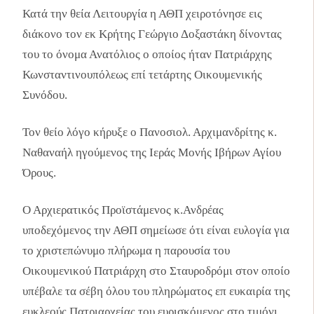
Κατά την θεία Λειτουργία η ΑΘΠ χειροτόνησε εις
διάκονο τον εκ Κρήτης Γεώργιο Δοξαστάκη δίνοντας
του το όνομα Ανατόλιος ο οποίος ήταν Πατριάρχης
Κωνσταντινουπόλεως επί τετάρτης Οικουμενικής
Συνόδου.
Τον θείο λόγο κήρυξε ο Πανοσιολ. Αρχιμανδρίτης κ.
Ναθαναήλ ηγούμενος της Ιεράς Μονής Ιβήρων Αγίου
Όρους.
Ο Αρχιερατικός Προϊστάμενος κ.Ανδρέας
υποδεχόμενος την ΑΘΠ σημείωσε ότι είναι ευλογία για
το χριστεπώνυμο πλήρωμα η παρουσία του
Οικουμενικού Πατριάρχη στο Σταυροδρόμι στον οποίο
υπέβαλε τα σέβη όλου του πληρώματος επ ευκαιρία της
ευκλεούς Πατριαρχείας του ευρισκόμενος στο τιμόνι