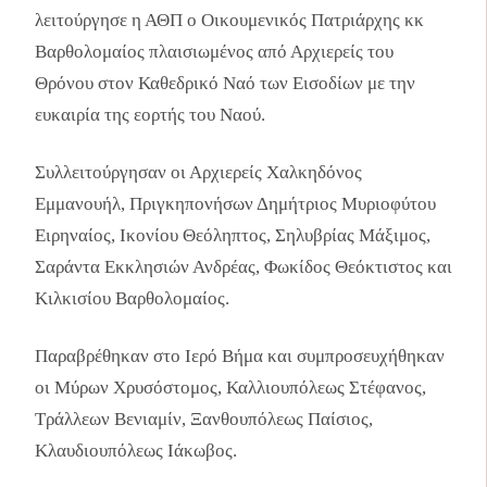
λειτούργησε η ΑΘΠ ο Οικουμενικός Πατριάρχης κκ
Βαρθολομαίος πλαισιωμένος από Αρχιερείς του
Θρόνου στον Καθεδρικό Ναό των Εισοδίων με την
ευκαιρία της εορτής του Ναού.
Συλλειτούργησαν οι Αρχιερείς Χαλκηδόνος
Εμμανουήλ, Πριγκηπονήσων Δημήτριος Μυριοφύτου
Ειρηναίος, Ικονίου Θεόληπτος, Σηλυβρίας Μάξιμος,
Σαράντα Εκκλησιών Ανδρέας, Φωκίδος Θεόκτιστος και
Κιλκισίου Βαρθολομαίος.
Παραβρέθηκαν στο Ιερό Βήμα και συμπροσευχήθηκαν
οι Μύρων Χρυσόστομος, Καλλιουπόλεως Στέφανος,
Τράλλεων Βενιαμίν, Ξανθουπόλεως Παίσιος,
Κλαυδιουπόλεως Ιάκωβος.